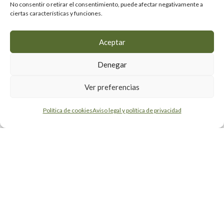
No consentir o retirar el consentimiento, puede afectar negativamente a
Formulario de contacto
ciertas características y funciones.
Lun-Vie 8:00 - 18:00
Aceptar
Enlaces
Denegar
Latorre Rent
Ver preferencias
Productos
Política de cookies
Aviso legal y política de privacidad
Solicita presupuesto
Copyright © 2023 Latorre Rent. Todos los derechos
reservados.
Airearte
. Desarrollo a medida, Diseño Web, Tiendas
Online.
Aviso legal
/
Política de cookies
/
Accesibilidad